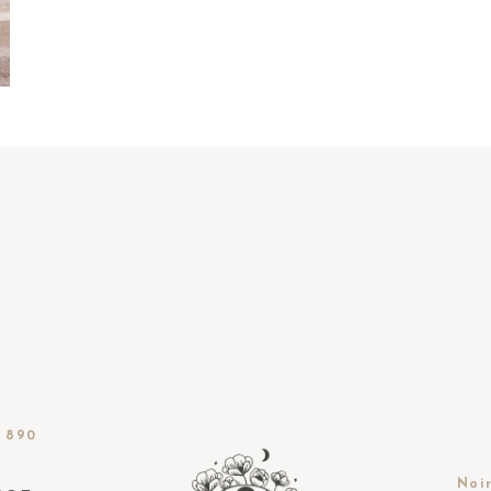
 890
Noir