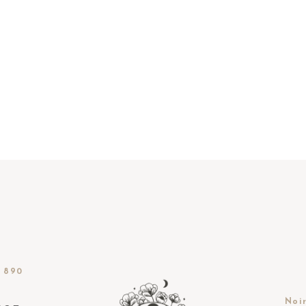
 890
Noir