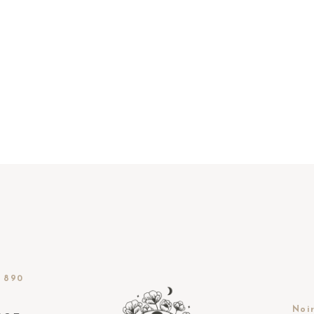
 890
Noir