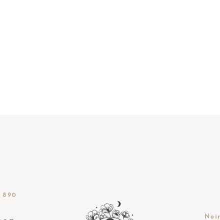
 890
Noir