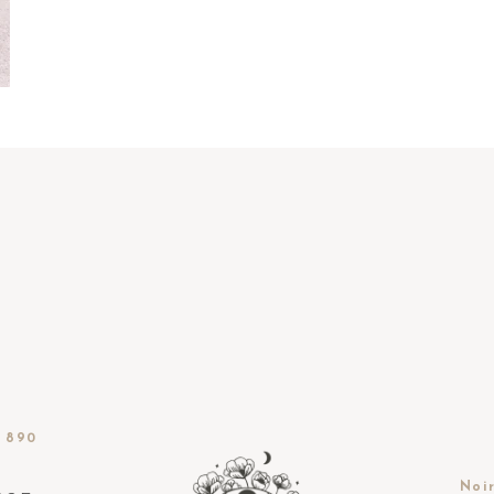
 890
Noir