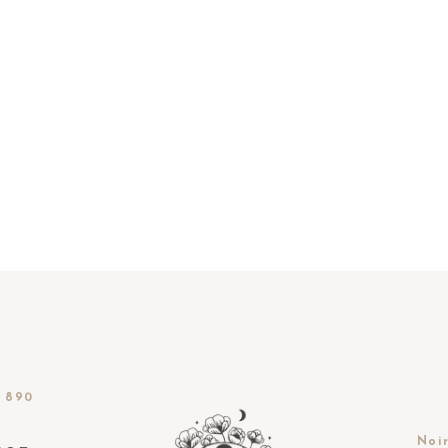
 890
Noir