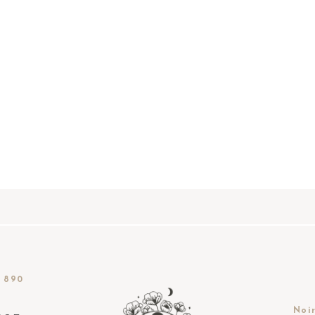
 890
Noir