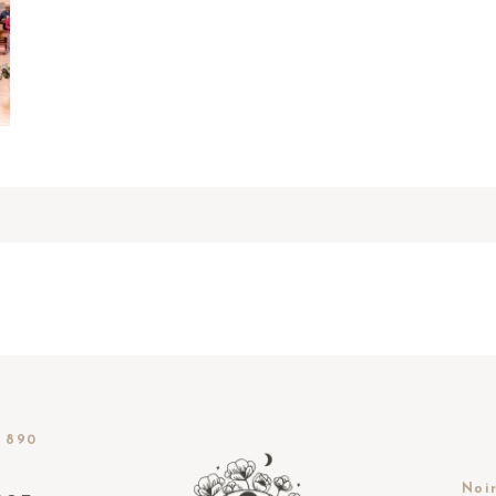
 890
Noir