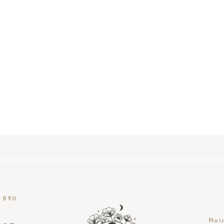
 890
Noir