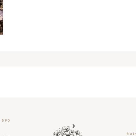
 890
Noir